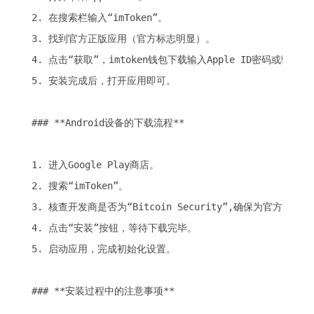
2. 在搜索栏输入“imToken”。

3. 找到官方正版应用（官方标志明显）。

4. 点击“获取”，
imtoken钱包下载
输入Apple ID密码或验证Face
5. 安装完成后，打开应用即可。

### **Android设备的下载流程**

1. 进入Google Play商店。

2. 搜索“imToken”。

3. 核查开发商是否为“Bitcoin Security”,确保为官方版本。

4. 点击“安装”按钮，等待下载完毕。

5. 启动应用，完成初始化设置。

### **安装过程中的注意事项**
