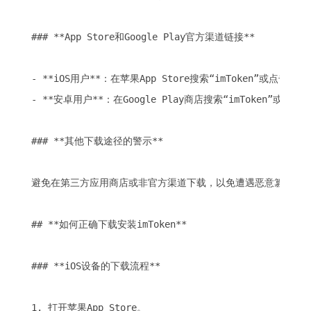
### **App Store和Google Play官方渠道链接**

- **iOS用户**：在苹果App Store搜索“imToken”或点击
- **安卓用户**：在Google Play商店搜索“imToken”或通
### **其他下载途径的警示**

避免在第三方应用商店或非官方渠道下载，以免遭遇恶意篡改或病
## **如何正确下载安装imToken**

### **iOS设备的下载流程**

1. 打开苹果App Store。
