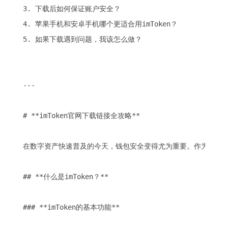
3. 下载后如何保证账户安全？

4. 苹果手机和安卓手机哪个更适合用imToken？

5. 如果下载遇到问题，我该怎么做？

---

# **imToken官网下载链接全攻略**

在数字资产快速普及的今天，钱包安全变得尤为重要。作为领先的加
## **什么是imToken？**

### **imToken的基本功能**
