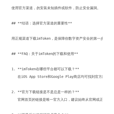
使用官方渠道，勿安装未知插件或软件，防止安全漏洞。

## **结语：选择官方渠道的重要性**

用正规渠道下载imToken，是保障你数字资产安全的第一步。
## **FAQ：关于imToken的下载和使用**

1. **imToken在哪些平台都可以下载？**  

   在iOS App Store和Google Play商店均可找到官方
2. **官方下载链接是不是总是一样的？**  

   官网首页的链接是唯一官方入口，建议始终从官网或正品应用