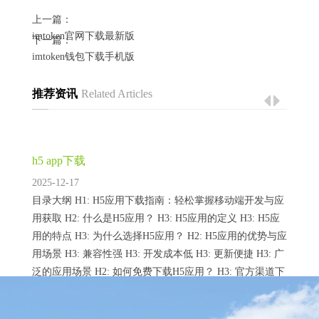
上一篇：
imtoken官网下载最新版
下一篇：
imtoken钱包下载手机版
推荐资讯
Related Articles
h5 app下载
2025-12-17
目录大纲 H1: H5应用下载指南：轻松掌握移动端开发与应
用获取 H2: 什么是H5应用？ H3: H5应用的定义 H3: H5应
用的特点 H3: 为什么选择H5应用？ H2: H5应用的优势与应
用场景 H3: 兼容性强 H3: 开发成本低 H3: 更新便捷 H3: 广
泛的应用场景 H2: 如何免费下载H5应用？ H3: 官方渠道下
载 H3: 第三方平台安装 H3: 特别注意事项 H2: 安装H5...
imtoken官方下载 104期张宝旺大乐透预测奖号：后