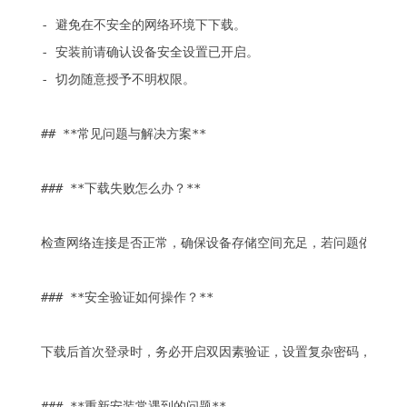
- 避免在不安全的网络环境下下载。

- 安装前请确认设备安全设置已开启。

- 切勿随意授予不明权限。

## **常见问题与解决方案**

### **下载失败怎么办？**

检查网络连接是否正常，确保设备存储空间充足，若问题依旧，可
### **安全验证如何操作？**

下载后首次登录时，务必开启双因素验证，设置复杂密码，避免私
### **重新安装常遇到的问题**
