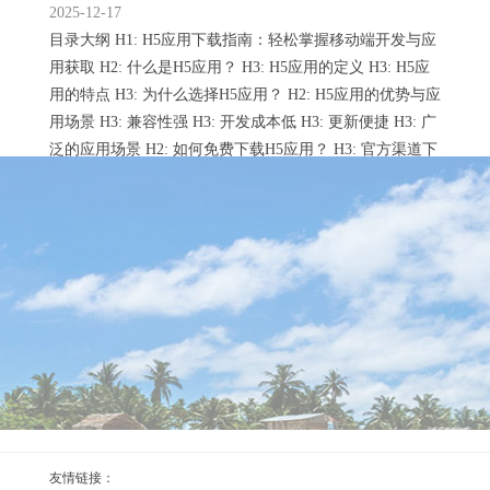
2025-12-17
目录大纲 H1: H5应用下载指南：轻松掌握移动端开发与应
用获取 H2: 什么是H5应用？ H3: H5应用的定义 H3: H5应
用的特点 H3: 为什么选择H5应用？ H2: H5应用的优势与应
用场景 H3: 兼容性强 H3: 开发成本低 H3: 更新便捷 H3: 广
泛的应用场景 H2: 如何免费下载H5应用？ H3: 官方渠道下
载 H3: 第三方平台安装 H3: 特别注意事项 H2: 安装H5...
imtoken官方下载 104期张宝旺大乐透预测奖号：后
区杀号推
2025-09-11
大乐透第2025103期开出奖号：05、08、19、32、34+04、
05imtoken官方下载。 其中龙头号码为05，凤尾号码为34，
跨度为29，和值为98。 龙头分析： 上期龙头开出号码05，
通过上图走势可以发现，近15期龙头奇偶比为8:7，本期重
点关注龙头：04。 凤尾分析： 上期凤尾开出号码34，通过
上图走势可以发现，近15期凤尾奇偶比为7:8，本期重点关
注凤尾：34。 前区跨度： 上期跨...
imtoken官网下载安卓 27岁小伙撸铁4天进ICU！增
友情链接：
肌别贪